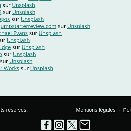
a
sur
Unsplash
P
sur
Unsplash
egos
sur
Unsplash
tjumpstarterreview.com
sur
Unsplash
chael Evans
sur
Unsplash
ur
Unsplash
ridge
sur
Unsplash
o
sur
Unsplash
sur
Unsplash
er Works
sur
Unsplash
-
ts réservés.
Mentions légales
Pol