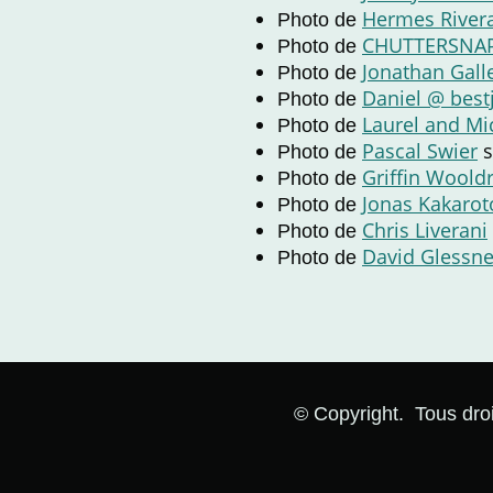
Hermes River
Photo de
CHUTTERSNA
Photo de
Jonathan Gall
Photo de
Daniel @ bes
Photo de
Laurel and Mi
Photo de
Pascal Swier
s
Photo de
Griffin Woold
Photo de
Jonas Kakarot
Photo de
Chris Liverani
Photo de
David Glessn
Photo de
© Copyright. Tous droi