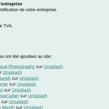
l'entreprise
ntification de votre entreprise.
de TVA.
s ont été ajoutées au site:
ique Photography
sur
Unsplash
r
Unsplash
uroli
sur
Unsplash
hner
sur
Unsplash
to
sur
Unsplash
d jafari
sur
Unsplash
sur
Unsplash
n Masth
sur
Unsplash